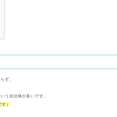
おらず、
という自治体が多いです。
です）